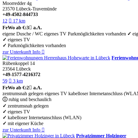
Moorredder 4g
23570
Lübeck-Travemünde
+49-4502-844733
12

17 km
FeWo
ab €:
3

a.A.
eigene Dusche / WC
eigenes TV
Parkmöglichkeiten vorhanden
✓
ei
✓
eigenes TV
✓
Parkmöglichkeiten vorhanden
zur Unterkunft
Info

Ferienwohn
Rübenkoppel 14
23564
Lübeck
+49-1577-4216372
59

3 km
FeWo
ab €:
2

a.A.
zentrumsnah gelegen
eigenes TV
kabelloser Internetanschluss (WLA
ⓘ
ruhig und beschaulich
✓
zentrumsnah gelegen
✓
eigenes TV
✓
kabelloser Internetanschluss (WLAN)
✓
mit eigener Küche
zur Unterkunft
Info

Privatzimmer Holzinger