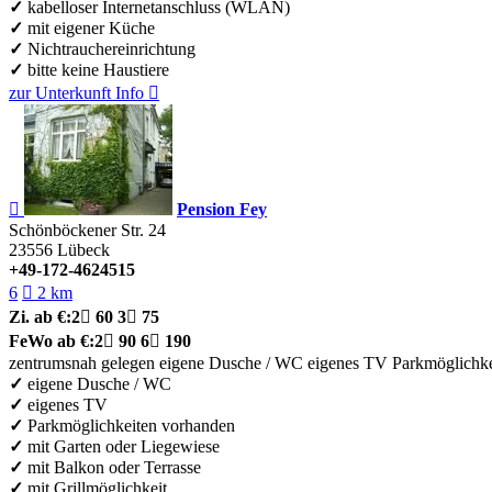
✓
kabelloser Internetanschluss (WLAN)
✓
mit eigener Küche
✓
Nichtrauchereinrichtung
✓
bitte keine Haustiere
zur Unterkunft
Info


Pension Fey
Schönböckener Str. 24
23556
Lübeck
+49-172-4624515
6

2 km
Zi.
ab €:
2

60
3

75
FeWo
ab €:
2

90
6

190
zentrumsnah gelegen
eigene Dusche / WC
eigenes TV
Parkmöglichke
✓
eigene Dusche / WC
✓
eigenes TV
✓
Parkmöglichkeiten vorhanden
✓
mit Garten oder Liegewiese
✓
mit Balkon oder Terrasse
✓
mit Grillmöglichkeit