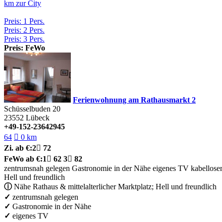
km zur City
Preis: 1 Pers.
Preis: 2 Pers.
Preis: 3 Pers.
Preis: FeWo
Ferienwohnung am Rathausmarkt 2
Schüsselbuden 20
23552
Lübeck
+49-152-23642945
64

0 km
Zi.
ab €:
2

72
FeWo
ab €:
1

62
3

82
zentrumsnah gelegen
Gastronomie in der Nähe
eigenes TV
kabellose
Hell und freundlich
ⓘ
Nähe Rathaus & mittelalterlicher Marktplatz; Hell und freundlich
✓
zentrumsnah gelegen
✓
Gastronomie in der Nähe
✓
eigenes TV