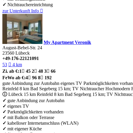
✓
Nichtrauchereinrichtung
zur Unterkunft
Info

My Apartment Veronik
August-Bebel-Str. 24
23560
Lübeck
+49-176-22121091
53

4 km
Zi.
ab €:
1

45
2

48
3

66
FeWo
ab €:
4

96
8

192
gute Anbindung zur Autobahn
eigenes TV
Parkmöglichkeiten vorha
Reinfeld 8 km Bad Segeberg 15 km; TV Nichtraucher Hochmodern Fl
ⓘ
Lübeck 15 km Reinfeld 8 km Bad Segeberg 15 km; TV Nichtrauc
✓
gute Anbindung zur Autobahn
✓
eigenes TV
✓
Parkmöglichkeiten vorhanden
✓
mit Balkon oder Terrasse
✓
kabelloser Internetanschluss (WLAN)
✓
mit eigener Küche