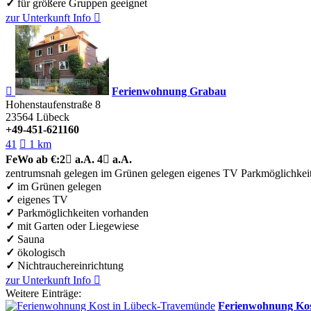
✓
für größere Gruppen geeignet
zur Unterkunft
Info


Ferienwohnung Grabau
Hohenstaufenstraße 8
23564
Lübeck
+49-451-621160
41

1 km
FeWo
ab €:
2

a.A.
4

a.A.
zentrumsnah gelegen
im Grünen gelegen
eigenes TV
Parkmöglichkei
✓
im Grünen gelegen
✓
eigenes TV
✓
Parkmöglichkeiten vorhanden
✓
mit Garten oder Liegewiese
✓
Sauna
✓
ökologisch
✓
Nichtrauchereinrichtung
zur Unterkunft
Info

Weitere Einträge:
Ferienwohnung Ko