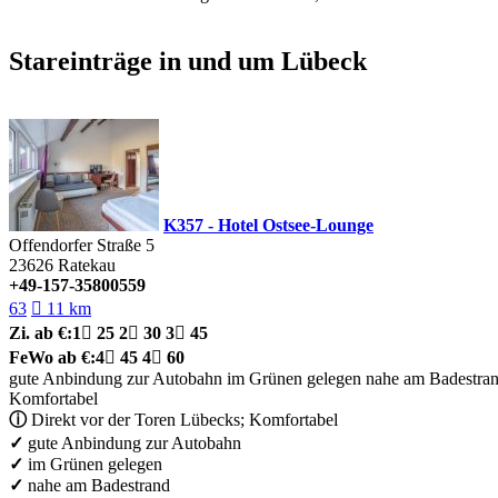
Stareinträge in und um Lübeck
K357 - Hotel Ostsee-Lounge
Offendorfer Straße 5
23626
Ratekau
+49-157-35800559
63

11 km
Zi.
ab €:
1

25
2

30
3

45
FeWo
ab €:
4

45
4

60
gute Anbindung zur Autobahn
im Grünen gelegen
nahe am Badestra
Komfortabel
ⓘ
Direkt vor der Toren Lübecks; Komfortabel
✓
gute Anbindung zur Autobahn
✓
im Grünen gelegen
✓
nahe am Badestrand