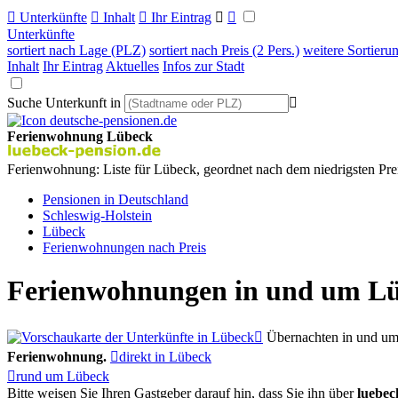

Unterkünfte

Inhalt

Ihr Eintrag


Unterkünfte
sortiert nach Lage (PLZ)
sortiert nach Preis (2 Pers.)
weitere Sortieru
Inhalt
Ihr Eintrag
Aktuelles
Infos zur Stadt
Suche Unterkunft in

Ferienwohnung Lübeck
Ferienwohnung: Liste für Lübeck, geordnet nach dem niedrigsten Pre
Pensionen in Deutschland
Schleswig-Holstein
Lübeck
Ferienwohnungen nach Preis
Ferienwohnungen in und um Lü

Übernachten in und um 
Ferienwohnung.

direkt in Lübeck

rund um Lübeck
Bitte weisen Sie Ihren Gastgeber darauf hin, dass Sie ihn über
luebec